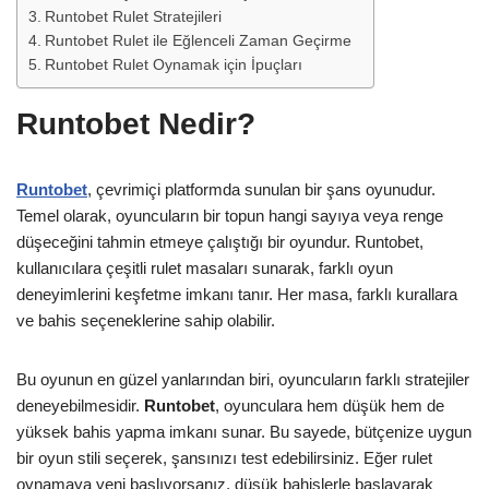
Runtobet Rulet Stratejileri
Runtobet Rulet ile Eğlenceli Zaman Geçirme
Runtobet Rulet Oynamak için İpuçları
Runtobet Nedir?
Runtobet
, çevrimiçi platformda sunulan bir şans oyunudur.
Temel olarak, oyuncuların bir topun hangi sayıya veya renge
düşeceğini tahmin etmeye çalıştığı bir oyundur. Runtobet,
kullanıcılara çeşitli rulet masaları sunarak, farklı oyun
deneyimlerini keşfetme imkanı tanır. Her masa, farklı kurallara
ve bahis seçeneklerine sahip olabilir.
Bu oyunun en güzel yanlarından biri, oyuncuların farklı stratejiler
deneyebilmesidir.
Runtobet
, oyunculara hem düşük hem de
yüksek bahis yapma imkanı sunar. Bu sayede, bütçenize uygun
bir oyun stili seçerek, şansınızı test edebilirsiniz. Eğer rulet
oynamaya yeni başlıyorsanız, düşük bahislerle başlayarak