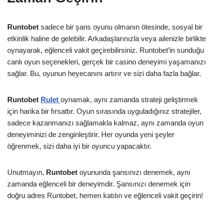
Runtobet
sadece bir şans oyunu olmanın ötesinde, sosyal bir
etkinlik haline de gelebilir. Arkadaşlarınızla veya ailenizle birlikte
oynayarak, eğlenceli vakit geçirebilirsiniz. Runtobet’in sunduğu
canlı oyun seçenekleri, gerçek bir casino deneyimi yaşamanızı
sağlar. Bu, oyunun heyecanını artırır ve sizi daha fazla bağlar.
Runtobet
Rulet
oynamak, aynı zamanda strateji geliştirmek
için harika bir fırsattır. Oyun sırasında uyguladığınız stratejiler,
sadece kazanmanızı sağlamakla kalmaz, aynı zamanda oyun
deneyiminizi de zenginleştirir. Her oyunda yeni şeyler
öğrenmek, sizi daha iyi bir oyuncu yapacaktır.
Unutmayın,
Runtobet
oyununda şansınızı denemek, aynı
zamanda eğlenceli bir deneyimdir. Şansınızı denemek için
doğru adres Runtobet, hemen katılın ve eğlenceli vakit geçirin!