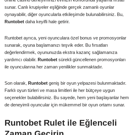
sunar. Canlı krupiyeler eşliğinde gerçek zamanlı oyunlar
oynayabilir, diğer oyuncularla etkileşimde bulunabilirsiniz. Bu,
Runtobet
daha keyifli hale getirir.
Runtobet ayrıca, yeni oyunculara özel bonus ve promosyonlar
sunarak, oyuna başlamanızı teşvik eder. Bu fırsatları
değerlendirmek, oyununuzda ekstra kazanç sağlamanıza
yardımcı olabilir.
Runtobet
sürekli güncellenen promosyonları
ile oyuncularına her zaman yenilikler sunmaktadır.
Son olarak,
Runtobet
geniş bir oyun yelpazesi bulunmaktadır.
Farklı oyun türleri ve masa limitleri ile her bütçeye uygun
seçenekler bulabilirsiniz. Bu sayede, hem yeni başlayanlar hem
de deneyimli oyuncular için mükemmel bir oyun ortamı sunar.
Runtobet Rulet ile Eğlenceli
Zaman Geçirin