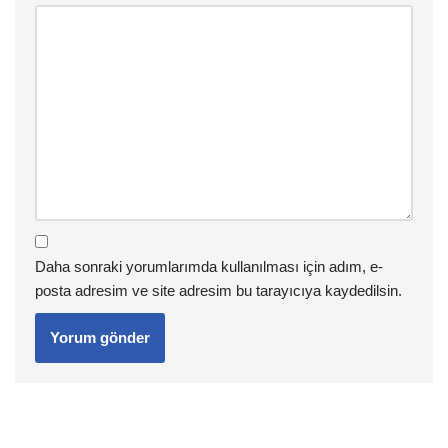
Daha sonraki yorumlarımda kullanılması için adım, e-
posta adresim ve site adresim bu tarayıcıya kaydedilsin.