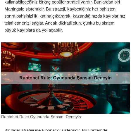
kullanabileceğiniz birkaç popüler strateji vardır. Bunlardan biri
Martingale sistemidir. Bu strateji, kaybettiğiniz her bahisten
sonra bahsinizi iki katına çıkararak, kazandığınızda kayıplarınızı
telafi etmenizi sağlar. Ancak dikkatli olun, çünkü bu sistem
büyük kayıplara da yol açabilir.
Runtobet Rulet Oyununda Şansını Deneyin
Bir diğer strateji ise Fibonacci sistemidir. Bu yöntemde,