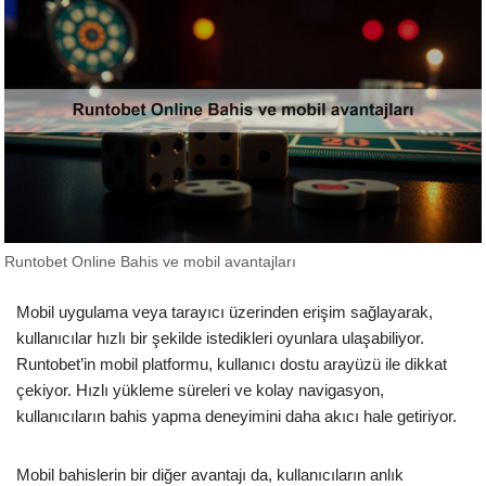
Runtobet Online Bahis ve mobil avantajları
Mobil uygulama veya tarayıcı üzerinden erişim sağlayarak,
kullanıcılar hızlı bir şekilde istedikleri oyunlara ulaşabiliyor.
Runtobet’in mobil platformu, kullanıcı dostu arayüzü ile dikkat
çekiyor. Hızlı yükleme süreleri ve kolay navigasyon,
kullanıcıların bahis yapma deneyimini daha akıcı hale getiriyor.
Mobil bahislerin bir diğer avantajı da, kullanıcıların anlık