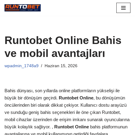
İçeriğe
geç
Runtobet Online Bahis
ve mobil avantajları
wpadmin_1748a9
Haziran 15, 2026
Bahis dünyası, son yıllarda online platformların yükselişi ile
büyük bir dönüşüm geçirdi.
Runtobet Online
, bu dönüşümün
öncülerinden biri olarak dikkat çekiyor. Kullanıcı dostu arayüzü
ve sunduğu geniş bahis seçenekleri ile öne çıkan Runtobet,
mobil cihazlar üzerinden de erişim imkanı sunarak oyuncularına
büyük kolaylık sağlıyor. ,
Runtobet Online
bahis platformunun
avantajlarına ve mobil kullanımının getirdiği faydalara