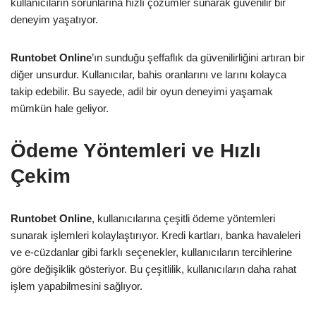
kullanıcıların sorunlarına hızlı çözümler sunarak güvenilir bir
deneyim yaşatıyor.
Runtobet Online
’ın sunduğu şeffaflık da güvenilirliğini artıran bir
diğer unsurdur. Kullanıcılar, bahis oranlarını ve larını kolayca
takip edebilir. Bu sayede, adil bir oyun deneyimi yaşamak
mümkün hale geliyor.
Ödeme Yöntemleri ve Hızlı
Çekim
Runtobet Online
, kullanıcılarına çeşitli ödeme yöntemleri
sunarak işlemleri kolaylaştırıyor. Kredi kartları, banka havaleleri
ve e-cüzdanlar gibi farklı seçenekler, kullanıcıların tercihlerine
göre değişiklik gösteriyor. Bu çeşitlilik, kullanıcıların daha rahat
işlem yapabilmesini sağlıyor.