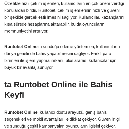
Özellikle hızlı çekim işlemleri, kullanıcıların en çok önem verdiği
konulardan biridir. Runtobet, çekim işlemlerinin hızlı ve güvenli
bir şekilde gerçekleştirilmesini sağlıyor. Kullanıcılar, kazançlarını
kısa sürede hesaplarına aktarabilir, bu da oyuncuların
memnuniyetini artırıyor.
Runtobet Online
’ın sunduğu ödeme yöntemleri, kullanıcıların
dünya genelinde bahis yapabilmesini sağlıyor. Farklı para
birimleri ile işlem yapma imkanı, uluslararası kullanıcılar için
büyük bir avantaj sunuyor.
ta Runtobet Online ile Bahis
Keyfi
Runtobet Online
, kullanıcı dostu arayüzü, geniş bahis
seçenekleri ve mobil avantajları ile dikkat çekiyor. Güvenilirliği
ve sunduğu çeşitli kampanyalar, oyuncuların ilgisini çekiyor.