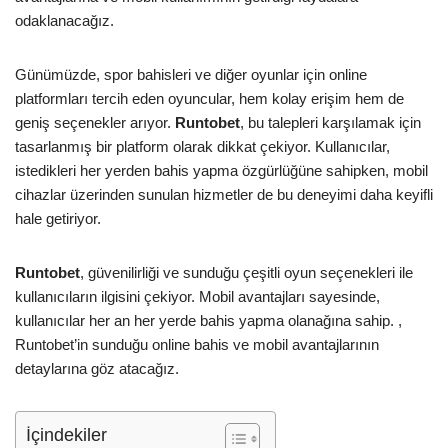
odaklanacağız.
Günümüzde, spor bahisleri ve diğer oyunlar için online
platformları tercih eden oyuncular, hem kolay erişim hem de
geniş seçenekler arıyor.
Runtobet
, bu talepleri karşılamak için
tasarlanmış bir platform olarak dikkat çekiyor. Kullanıcılar,
istedikleri her yerden bahis yapma özgürlüğüne sahipken, mobil
cihazlar üzerinden sunulan hizmetler de bu deneyimi daha keyifli
hale getiriyor.
Runtobet
, güvenilirliği ve sunduğu çeşitli oyun seçenekleri ile
kullanıcıların ilgisini çekiyor. Mobil avantajları sayesinde,
kullanıcılar her an her yerde bahis yapma olanağına sahip. ,
Runtobet’in sunduğu online bahis ve mobil avantajlarının
detaylarına göz atacağız.
İçindekiler