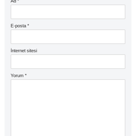
Ad
*
E-posta
*
İnternet sitesi
Yorum
*