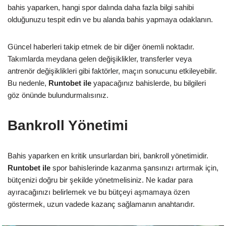
bahis yaparken, hangi spor dalında daha fazla bilgi sahibi
olduğunuzu tespit edin ve bu alanda bahis yapmaya odaklanın.
Güncel haberleri takip etmek de bir diğer önemli noktadır.
Takımlarda meydana gelen değişiklikler, transferler veya
antrenör değişiklikleri gibi faktörler, maçın sonucunu etkileyebilir.
Bu nedenle,
Runtobet ile
yapacağınız bahislerde, bu bilgileri
göz önünde bulundurmalısınız.
Bankroll Yönetimi
Bahis yaparken en kritik unsurlardan biri, bankroll yönetimidir.
Runtobet ile
spor bahislerinde kazanma şansınızı artırmak için,
bütçenizi doğru bir şekilde yönetmelisiniz. Ne kadar para
ayıracağınızı belirlemek ve bu bütçeyi aşmamaya özen
göstermek, uzun vadede kazanç sağlamanın anahtarıdır.