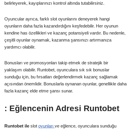
belirleyerek, kayıplarınızı kontrol altında tutabilirsiniz.
Oyuncular ayrıca, farklı slot oyunlarını deneyerek hangi
oyunların daha fazla kazandırdığını keşfedebilir. Her oyunun
kendine has özellikleri ve kazanç potansiyeli vardır. Bu nedenle,
çeşitli oyunlar oynamak, kazanma şansınızı artırmanıza
yardımcı olabilir.
Bonusları ve promosyonları takip etmek de stratejik bir
yaklaşım olabilir. Runtobet, oyunculara sık sık bonuslar
sunduğu için, bu fırsatları değerlendirmek kazanç sağlamak
açısından önemlidir. Bonuslarla oynanan oyunlar, genellikle daha
fazla kazanç elde etme şansı sunar.
: Eğlencenin Adresi Runtobet
Runtobet ile
slot
oyunları
ve eğlence, oyunculara sunduğu