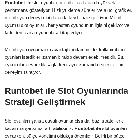
Runtobet ile
slot oyunları, mobil cihazlarda da yüksek
performans gösteriyor. Hızlı yükleme süreleri ve akıcı grafikler,
mobil oyun deneyimini daha da keyifli hale getiriyor. Mobil
uyumlu slot oyunları, her yaştan oyuncunun ilgisini çekiyor ve
farklı temalarla oyunculara hitap ediyor.
Mobil oyun oynamanın avantajlarından biri de, kullanıcıların
oyunları istedikleri zaman bırakıp devam edebilmesidir. Bu,
oyunculara esneklik sağlarken, aynı zamanda eğlenceli bir
deneyim sunuyor.
Runtobet ile Slot Oyunlarında
Strateji Geliştirmek
Slot oyunları şansa dayalı oyunlar olsa da, bazı stratejilerle
kazanma şansınızı artırabilirsiniz.
Runtobet ile
slot oyunları
oynarken, bütçe yönetimi oldukça önemlidir. Belirli bir bütçe