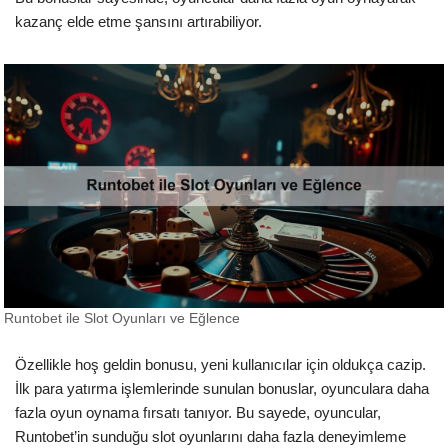
kazanç elde etme şansını artırabiliyor.
Runtobet ile Slot Oyunları ve Eğlence
Özellikle hoş geldin bonusu, yeni kullanıcılar için oldukça cazip.
İlk para yatırma işlemlerinde sunulan bonuslar, oyunculara daha
fazla oyun oynama fırsatı tanıyor. Bu sayede, oyuncular,
Runtobet’in sunduğu slot oyunlarını daha fazla deneyimleme