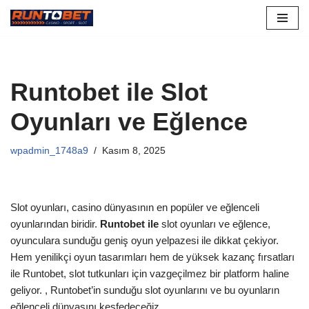
İçeriğe
geç
Runtobet ile Slot
Oyunları ve Eğlence
wpadmin_1748a9
Kasım 8, 2025
Slot oyunları, casino dünyasının en popüler ve eğlenceli
oyunlarından biridir.
Runtobet ile
slot oyunları ve eğlence,
oyunculara sunduğu geniş oyun yelpazesi ile dikkat çekiyor.
Hem yenilikçi oyun tasarımları hem de yüksek kazanç fırsatları
ile Runtobet, slot tutkunları için vazgeçilmez bir platform haline
geliyor. , Runtobet’in sunduğu slot oyunlarını ve bu oyunların
eğlenceli dünyasını keşfedeceğiz.