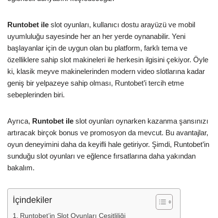
Runtobet ile
slot oyunları, kullanıcı dostu arayüzü ve mobil
uyumluluğu sayesinde her an her yerde oynanabilir. Yeni
başlayanlar için de uygun olan bu platform, farklı tema ve
özelliklere sahip slot makineleri ile herkesin ilgisini çekiyor. Öyle
ki, klasik meyve makinelerinden modern video slotlarına kadar
geniş bir yelpazeye sahip olması, Runtobet’i tercih etme
sebeplerinden biri.
Ayrıca,
Runtobet ile
slot oyunları oynarken kazanma şansınızı
artıracak birçok bonus ve promosyon da mevcut. Bu avantajlar,
oyun deneyimini daha da keyifli hale getiriyor. Şimdi, Runtobet’in
sunduğu slot oyunları ve eğlence fırsatlarına daha yakından
bakalım.
İçindekiler
Runtobet’in Slot Oyunları Çeşitliliği