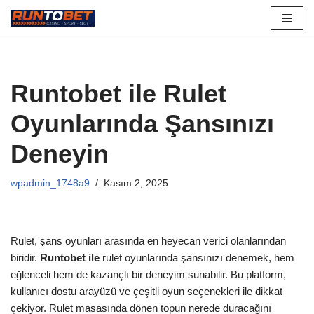
İçeriğe
geç
Runtobet ile Rulet
Oyunlarında Şansınızı
Deneyin
wpadmin_1748a9
Kasım 2, 2025
Rulet, şans oyunları arasında en heyecan verici olanlarından
biridir.
Runtobet ile
rulet oyunlarında şansınızı denemek, hem
eğlenceli hem de kazançlı bir deneyim sunabilir. Bu platform,
kullanıcı dostu arayüzü ve çeşitli oyun seçenekleri ile dikkat
çekiyor. Rulet masasında dönen topun nerede duracağını