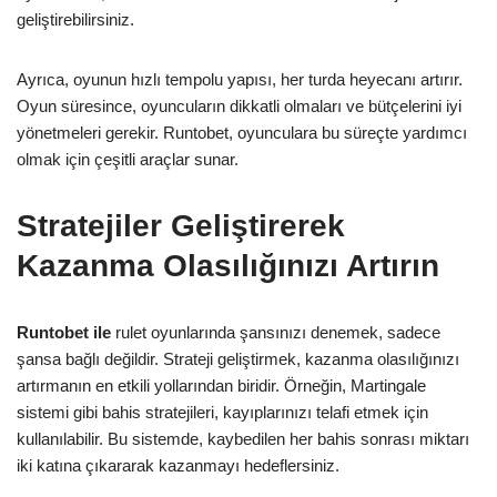
geliştirebilirsiniz.
Ayrıca, oyunun hızlı tempolu yapısı, her turda heyecanı artırır.
Oyun süresince, oyuncuların dikkatli olmaları ve bütçelerini iyi
yönetmeleri gerekir. Runtobet, oyunculara bu süreçte yardımcı
olmak için çeşitli araçlar sunar.
Stratejiler Geliştirerek
Kazanma Olasılığınızı Artırın
Runtobet ile
rulet oyunlarında şansınızı denemek, sadece
şansa bağlı değildir. Strateji geliştirmek, kazanma olasılığınızı
artırmanın en etkili yollarından biridir. Örneğin, Martingale
sistemi gibi bahis stratejileri, kayıplarınızı telafi etmek için
kullanılabilir. Bu sistemde, kaybedilen her bahis sonrası miktarı
iki katına çıkararak kazanmayı hedeflersiniz.