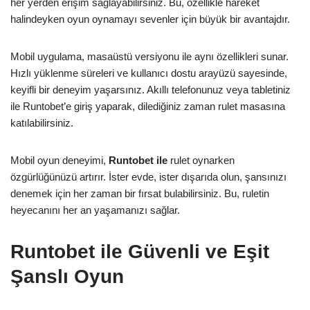
her yerden erişim sağlayabilirsiniz. Bu, özellikle hareket
halindeyken oyun oynamayı sevenler için büyük bir avantajdır.
Mobil uygulama, masaüstü versiyonu ile aynı özellikleri sunar.
Hızlı yüklenme süreleri ve kullanıcı dostu arayüzü sayesinde,
keyifli bir deneyim yaşarsınız. Akıllı telefonunuz veya tabletiniz
ile Runtobet’e giriş yaparak, dilediğiniz zaman rulet masasına
katılabilirsiniz.
Mobil oyun deneyimi,
Runtobet ile
rulet oynarken
özgürlüğünüzü artırır. İster evde, ister dışarıda olun, şansınızı
denemek için her zaman bir fırsat bulabilirsiniz. Bu, ruletin
heyecanını her an yaşamanızı sağlar.
Runtobet ile Güvenli ve Eşit
Şanslı Oyun