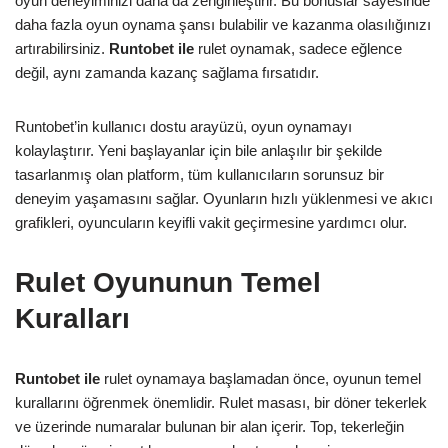
oyun deneyiminizi daha da zenginleştirir. Bu bonuslar sayesinde
daha fazla oyun oynama şansı bulabilir ve kazanma olasılığınızı
artırabilirsiniz.
Runtobet ile
rulet oynamak, sadece eğlence
değil, aynı zamanda kazanç sağlama fırsatıdır.
Runtobet’in kullanıcı dostu arayüzü, oyun oynamayı
kolaylaştırır. Yeni başlayanlar için bile anlaşılır bir şekilde
tasarlanmış olan platform, tüm kullanıcıların sorunsuz bir
deneyim yaşamasını sağlar. Oyunların hızlı yüklenmesi ve akıcı
grafikleri, oyuncuların keyifli vakit geçirmesine yardımcı olur.
Rulet Oyununun Temel
Kuralları
Runtobet ile
rulet oynamaya başlamadan önce, oyunun temel
kurallarını öğrenmek önemlidir. Rulet masası, bir döner tekerlek
ve üzerinde numaralar bulunan bir alan içerir. Top, tekerleğin