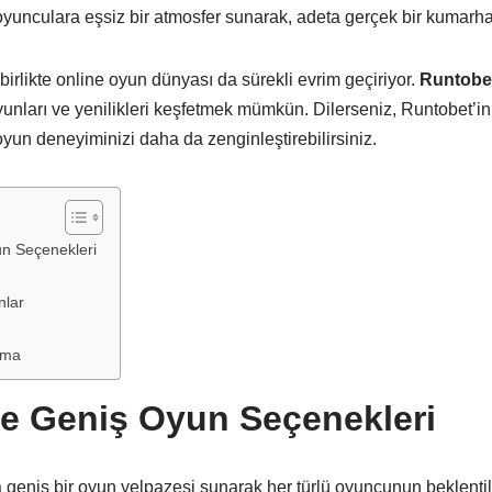
oyunculara eşsiz bir atmosfer sunarak, adeta gerçek bir kumarh
 birlikte online oyun dünyası da sürekli evrim geçiriyor.
Runtobet
yunları ve yenilikleri keşfetmek mümkün. Dilerseniz, Runtobet’
 oyun deneyiminizi daha da zenginleştirebilirsiniz.
un Seçenekleri
nlar
lama
le Geniş Oyun Seçenekleri
a geniş bir oyun yelpazesi sunarak her türlü oyuncunun beklentiler