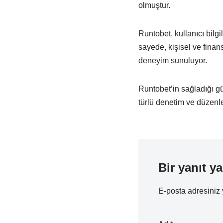
olmuştur.
Runtobet, kullanıcı bilgi
sayede, kişisel ve finans
deneyim sunuluyor.
Runtobet’in sağladığı güv
türlü denetim ve düzenle
Bir yanıt ya
E-posta adresiniz