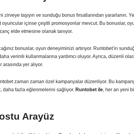
i zirveye taşıyın ve sunduğu bonus fırsatlarından yararlanın. Ye
t oyuncular içinse çeşitli promosyonlar mevcut. Bu bonuslar, oy
anç elde etmesine olanak tanıyor.
cağınız bonuslar, oyun deneyiminizi artırıyor. Runtobet’in sunduğu
daha verimli kullanmalarına yardımcı oluyor. Ayrıca, düzenli olar
r arasında yer alıyor.
Runtobet zaman zaman özel kampanyalar düzenliyor. Bu kampanya
k, daha fazla eğlenmelerini sağlıyor.
Runtobet ile
, her an yeni b
Dostu Arayüz