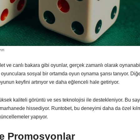
yın
ulet ve canlı bakara gibi oyunlar, gerçek zamanlı olarak oynanabi
oyunculara sosyal bir ortamda oyun oynama şansı tanıyor. Diğe
unun keyfini artırıyor ve daha eğlenceli hale getiriyor.
üksek kaliteli görüntü ve ses teknolojisi ile destekleniyor. Bu s
kumarhanede hissediyor. Runtobet, bu deneyimi daha da özel kılm
güncellemeler yapıyor.
ve Promosyonlar