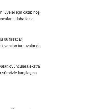
ni üyeler için cazip hoş
uncuların daha fazla
 bu fırsatlar,
ak yapılan turnuvalar da
lar, oyunculara ekstra
ir sürprizle karşılaşma