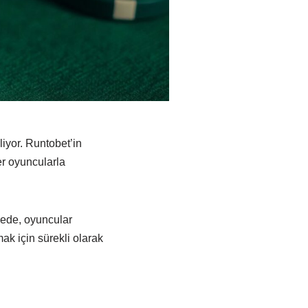
liyor. Runtobet’in
r oyuncularla
ayede, oyuncular
ak için sürekli olarak