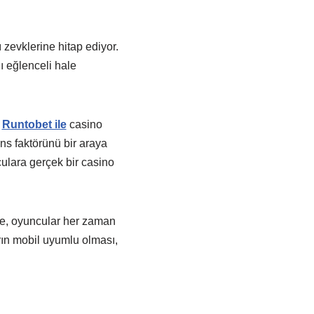
 zevklerine hitap ediyor.
ı eğlenceli hale
.
Runtobet ile
casino
ans faktörünü bir araya
ulara gerçek bir casino
de, oyuncular her zaman
rın mobil uyumlu olması,