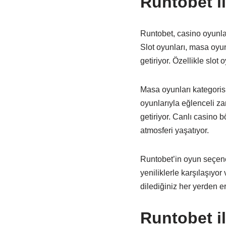
Runtobet i
Runtobet, casino oyunlar
Slot oyunları, masa oyun
getiriyor. Özellikle slot o
Masa oyunları kategorisi
oyunlarıyla eğlenceli za
getiriyor. Canlı casino
atmosferi yaşatıyor.
Runtobet’in oyun seçene
yeniliklerle karşılaşıy
dilediğiniz her yerden e
Runtobet i