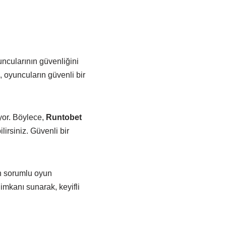
ncularının güvenliğini
 oyuncuların güvenli bir
ıyor. Böylece,
Runtobet
irsiniz. Güvenli bir
n sorumlu oyun
imkanı sunarak, keyifli