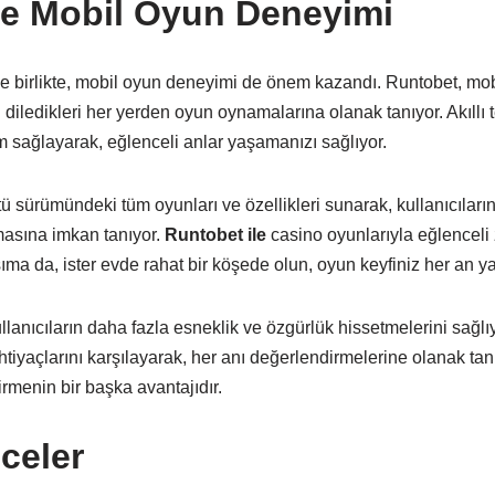
le Mobil Oyun Deneyimi
le birlikte, mobil oyun deneyimi de önem kazandı. Runtobet, mo
 diledikleri her yerden oyun oynamalarına olanak tanıyor. Akıllı t
m sağlayarak, eğlenceli anlar yaşamanızı sağlıyor.
 sürümündeki tüm oyunları ve özellikleri sunarak, kullanıcıların
sına imkan tanıyor.
Runtobet ile
casino oyunlarıyla eğlenceli
aşıma da, ister evde rahat bir köşede olun, oyun keyfiniz her an y
lanıcıların daha fazla esneklik ve özgürlük hissetmelerini sağlıyo
htiyaçlarını karşılayarak, her anı değerlendirmelerine olanak tan
menin bir başka avantajıdır.
celer