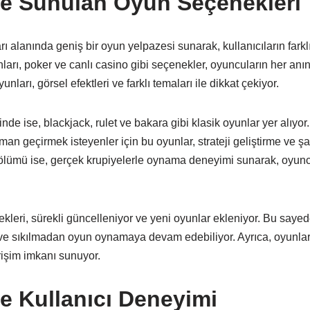
le Sunulan Oyun Seçenekleri
ı alanında geniş bir oyun yelpazesi sunarak, kullanıcıların farklı
ları, poker ve canlı casino gibi seçenekler, oyuncuların her anın
yunları, görsel efektleri ve farklı temaları ile dikkat çekiyor.
nde ise, blackjack, rulet ve bakara gibi klasik oyunlar yer alıyor
man geçirmek isteyenler için bu oyunlar, strateji geliştirme ve ş
 bölümü ise, gerçek krupiyelerle oynama deneyimi sunarak, oyunc
kleri, sürekli güncelleniyor ve yeni oyunlar ekleniyor. Bu saye
or ve sıkılmadan oyun oynamaya devam edebiliyor. Ayrıca, oyunla
rişim imkanı sunuyor.
le Kullanıcı Deneyimi