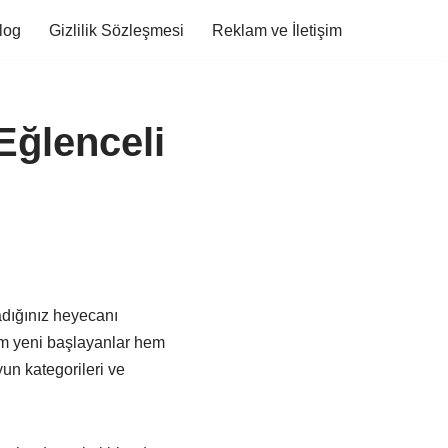
log
Gizlilik Sözleşmesi
Reklam ve İletişim
Eğlenceli
dığınız heyecanı
em yeni başlayanlar hem
un kategorileri ve