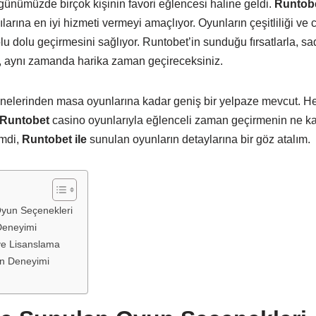
günümüzde birçok kişinin favori eğlencesi haline geldi.
Runtob
ılarına en iyi hizmeti vermeyi amaçlıyor. Oyunların çeşitliliği ve 
lu dolu geçirmesini sağlıyor. Runtobet’in sunduğu fırsatlarla, s
aynı zamanda harika zaman geçireceksiniz.
inelerinden masa oyunlarına kadar geniş bir yelpaze mevcut. He
Runtobet
casino oyunlarıyla eğlenceli zaman geçirmenin ne ka
imdi,
Runtobet ile
sunulan oyunların detaylarına bir göz atalım.
Oyun Seçenekleri
 Deneyimi
ve Lisanslama
un Deneyimi