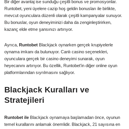
Bir diğer avantaj ise sunduğu çeşitli bonus ve promosyonlar.
Runtobet, yeni üyelere cazip hoş geldin bonusları ile birlikte,
mevcut oyunculara düzenli olarak çeşitli kampanyalar sunuyor.
Bu bonuslar, oyun deneyiminizi daha da zenginleştirirken,
kazanç elde etme şansınızı artırıyor.
Ayrıca,
Runtobet
Blackjack oynarken gerçek krupiyelerle
oynama imkanı da bulunuyor. Canlı casino seçenekleri,
oyunculara gerçek bir casino deneyimi sunarak, oyun
heyecanını artırıyor. Bu özellik, Runtobet’in diğer online oyun
platformlarından sıyrılmasını sağlıyor.
Blackjack Kuralları ve
Stratejileri
Runtobet ile
Blackjack oynamaya başlamadan önce, oyunun
temel kurallarını anlamak önemlidir. Blackjack, 21 sayısına en