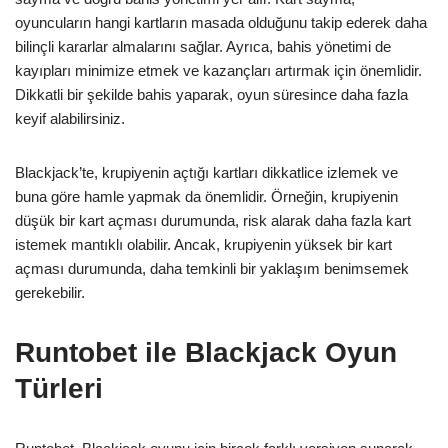
oyuncuların hangi kartların masada olduğunu takip ederek daha
bilinçli kararlar almalarını sağlar. Ayrıca, bahis yönetimi de
kayıpları minimize etmek ve kazançları artırmak için önemlidir.
Dikkatli bir şekilde bahis yaparak, oyun süresince daha fazla
keyif alabilirsiniz.
Blackjack’te, krupiyenin açtığı kartları dikkatlice izlemek ve
buna göre hamle yapmak da önemlidir. Örneğin, krupiyenin
düşük bir kart açması durumunda, risk alarak daha fazla kart
istemek mantıklı olabilir. Ancak, krupiyenin yüksek bir kart
açması durumunda, daha temkinli bir yaklaşım benimsemek
gerekebilir.
Runtobet ile Blackjack Oyun
Türleri