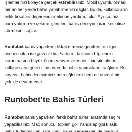
işlemlerinizi kolayca gerçekleştirebilirsiniz. Mobil uyumlu olması,
her an her yerde bahis yapabilmenizi sağlar. Bu da, kullanıcıların
anlık fırsatları değerlendirmelerine yardımcı olur. Ayrıca, hızlı
para yatırma ve çekme işlemleri, bahis deneyiminizin kesintisiz
sürmesini sağlar.
Runtobet
bahis yaparken dikkat etmeniz gereken bir diğer
önemli nokta ise güvenliktir. Platform, kullanıcı bilgilerinin
korunmasına büyük önem veriyor ve lisanslı bir site olması,
kullanıcıların güvenli bir ortamda bahis yapmalarını sağlıyor. Bu
sayede, bahis deneyiminiz hem eğlenceli hem de güvenli bir
şekilde devam eder.
Runtobet’te Bahis Türleri
Runtobet
bahis yaparken, farklı bahis türleri arasında seçim
yapabilirsiniz. Maç sonucu, toplam gol, handikap gibi klasik
bahis türlerinin yanı sıra, canlı bahis seçenekleri de mevcut.