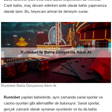
Canlı bahis, maç devam ederken anlık olarak bahis yapmanıza
olanak tanır. Bu, heyecanı artıran bir deneyim sunar.
Runtobet Bahis Dünyasına Adım At
Runtobet
yapılan bahislerde, aynı zamanda sanal sporlar ve
casino oyunları gibi alternatifler de bulunuyor. Sanal sporlar,
gerçek zamanlı olarak oynanan oyunlardır ve bu da bahis