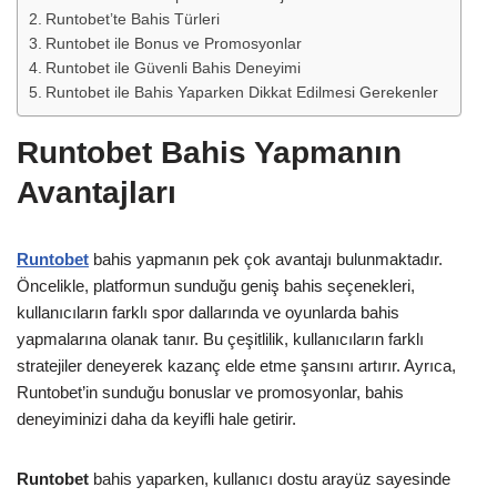
Runtobet’te Bahis Türleri
Runtobet ile Bonus ve Promosyonlar
Runtobet ile Güvenli Bahis Deneyimi
Runtobet ile Bahis Yaparken Dikkat Edilmesi Gerekenler
Runtobet Bahis Yapmanın
Avantajları
Runtobet
bahis yapmanın pek çok avantajı bulunmaktadır.
Öncelikle, platformun sunduğu geniş bahis seçenekleri,
kullanıcıların farklı spor dallarında ve oyunlarda bahis
yapmalarına olanak tanır. Bu çeşitlilik, kullanıcıların farklı
stratejiler deneyerek kazanç elde etme şansını artırır. Ayrıca,
Runtobet’in sunduğu bonuslar ve promosyonlar, bahis
deneyiminizi daha da keyifli hale getirir.
Runtobet
bahis yaparken, kullanıcı dostu arayüz sayesinde