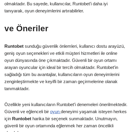
olmaktadır. Bu sayede, kullanıcılar, Runtobet’i daha iyi
tanıyarak, oyun deneyimlerini artırabilirler.
ve Öneriler
Runtobet
sunduğu güvenlik önlemleri, kullanıcı dostu arayüzü,
geniş oyun seçenekleri ve etkili müşteri hizmetleri ile online
oyun dünyasında öne çıkmaktadır. Güvenli bir oyun ortamı
arayan oyuncular için ideal bir tercih olmaktadır. Runtobet’in
sağladığı tüm bu avantajlar, kullanıcıların oyun deneyimlerini
zenginleştirmekte ve keyifli bir zaman geçirmelerine olanak
tanımaktadır.
Özellikle yeni kullanıcıların Runtobet’i denemeleri önerilmektedir.
Güvenli ve eğlenceli bir
oyun
deneyimi yaşamak isteyen herkes
için
Runtobet
harika bir seçenek sunmaktadır. Unutmayın,
güvenli bir oyun ortamında eğlenmek her zaman öncelikli