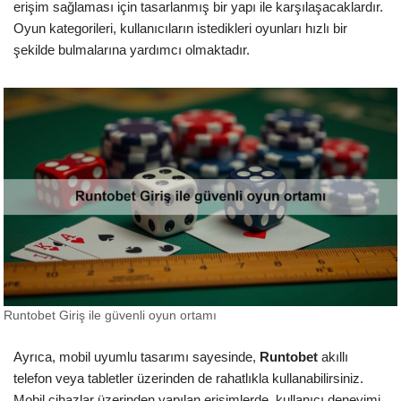
erişim sağlaması için tasarlanmış bir yapı ile karşılaşacaklardır.
Oyun kategorileri, kullanıcıların istedikleri oyunları hızlı bir
şekilde bulmalarına yardımcı olmaktadır.
Runtobet Giriş ile güvenli oyun ortamı
Ayrıca, mobil uyumlu tasarımı sayesinde,
Runtobet
akıllı
telefon veya tabletler üzerinden de rahatlıkla kullanabilirsiniz.
Mobil cihazlar üzerinden yapılan erişimlerde, kullanıcı deneyimi