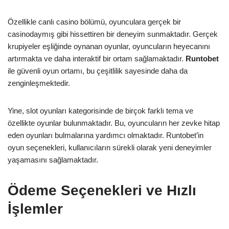
Özellikle canlı casino bölümü, oyunculara gerçek bir
casinodaymış gibi hissettiren bir deneyim sunmaktadır. Gerçek
krupiyeler eşliğinde oynanan oyunlar, oyuncuların heyecanını
artırmakta ve daha interaktif bir ortam sağlamaktadır.
Runtobet
ile güvenli oyun ortamı, bu çeşitlilik sayesinde daha da
zenginleşmektedir.
Yine, slot oyunları kategorisinde de birçok farklı tema ve
özellikte oyunlar bulunmaktadır. Bu, oyuncuların her zevke hitap
eden oyunları bulmalarına yardımcı olmaktadır. Runtobet’in
oyun seçenekleri, kullanıcıların sürekli olarak yeni deneyimler
yaşamasını sağlamaktadır.
Ödeme Seçenekleri ve Hızlı
İşlemler