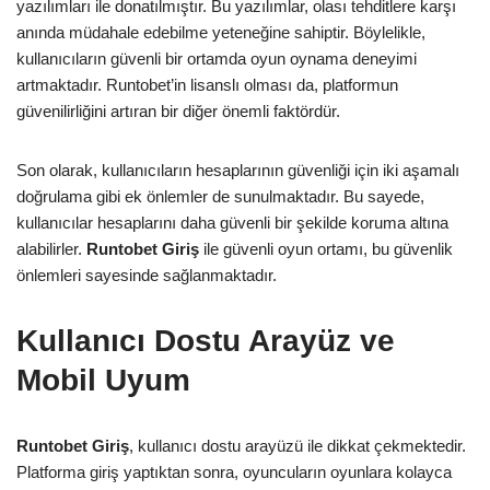
yazılımları ile donatılmıştır. Bu yazılımlar, olası tehditlere karşı
anında müdahale edebilme yeteneğine sahiptir. Böylelikle,
kullanıcıların güvenli bir ortamda oyun oynama deneyimi
artmaktadır. Runtobet’in lisanslı olması da, platformun
güvenilirliğini artıran bir diğer önemli faktördür.
Son olarak, kullanıcıların hesaplarının güvenliği için iki aşamalı
doğrulama gibi ek önlemler de sunulmaktadır. Bu sayede,
kullanıcılar hesaplarını daha güvenli bir şekilde koruma altına
alabilirler.
Runtobet Giriş
ile güvenli oyun ortamı, bu güvenlik
önlemleri sayesinde sağlanmaktadır.
Kullanıcı Dostu Arayüz ve
Mobil Uyum
Runtobet Giriş
, kullanıcı dostu arayüzü ile dikkat çekmektedir.
Platforma giriş yaptıktan sonra, oyuncuların oyunlara kolayca