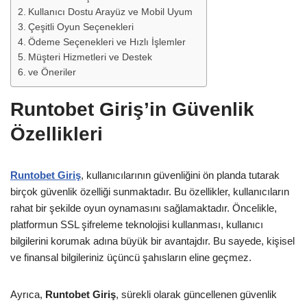
Kullanıcı Dostu Arayüz ve Mobil Uyum
Çeşitli Oyun Seçenekleri
Ödeme Seçenekleri ve Hızlı İşlemler
Müşteri Hizmetleri ve Destek
ve Öneriler
Runtobet Giriş’in Güvenlik
Özellikleri
Runtobet Giriş
, kullanıcılarının güvenliğini ön planda tutarak
birçok güvenlik özelliği sunmaktadır. Bu özellikler, kullanıcıların
rahat bir şekilde oyun oynamasını sağlamaktadır. Öncelikle,
platformun SSL şifreleme teknolojisi kullanması, kullanıcı
bilgilerini korumak adına büyük bir avantajdır. Bu sayede, kişisel
ve finansal bilgileriniz üçüncü şahısların eline geçmez.
Ayrıca,
Runtobet Giriş
, sürekli olarak güncellenen güvenlik