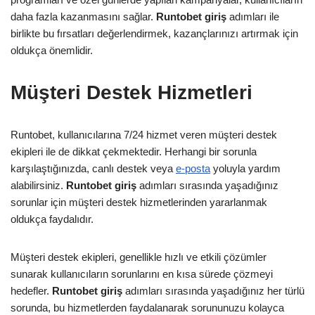
daha fazla kazanmasını sağlar.
Runtobet giriş
adımları ile
birlikte bu fırsatları değerlendirmek, kazançlarınızı artırmak için
oldukça önemlidir.
Müşteri Destek Hizmetleri
Runtobet, kullanıcılarına 7/24 hizmet veren müşteri destek
ekipleri ile de dikkat çekmektedir. Herhangi bir sorunla
karşılaştığınızda, canlı destek veya
e-posta
yoluyla yardım
alabilirsiniz.
Runtobet giriş
adımları sırasında yaşadığınız
sorunlar için müşteri destek hizmetlerinden yararlanmak
oldukça faydalıdır.
Müşteri destek ekipleri, genellikle hızlı ve etkili çözümler
sunarak kullanıcıların sorunlarını en kısa sürede çözmeyi
hedefler.
Runtobet giriş
adımları sırasında yaşadığınız her türlü
sorunda, bu hizmetlerden faydalanarak sorununuzu kolayca