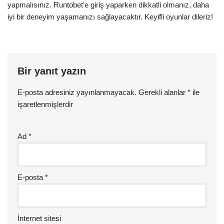
yapmalısınız. Runtobet’e giriş yaparken dikkatli olmanız, daha
iyi bir deneyim yaşamanızı sağlayacaktır. Keyifli oyunlar dileriz!
Bir yanıt yazın
E-posta adresiniz yayınlanmayacak.
Gerekli alanlar
*
ile
işaretlenmişlerdir
Ad
*
E-posta
*
İnternet sitesi