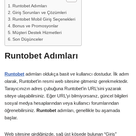
Runtobet Adımları
Giriş Sorunları ve Çözümleri
Runtobet Mobil Giriş Seçenekleri
Bonus ve Promosyonlar
Müşteri Destek Hizmetleri
Son Düşünceler
Runtobet Adımları
Runtobet
adımları oldukça basit ve kullanıcı dostudur. İlk adım
olarak, Runtobet’in resmi web sitesine gitmeniz gerekmektedir.
Tarayıcınızın adres çubuğuna Runtobet’in URL’sini yazarak
siteye ulaşabilirsiniz. Eğer URL’yi bilmiyorsanız, güncel bilgileri
sosyal medya hesaplarından veya kullanıcı forumlarından
öğrenebilirsiniz.
Runtobet
adımları, genellikle bu aşamada
başlar.
Web sitesine girdiğinizde, sağ üst köşede bulunan “Giriş”