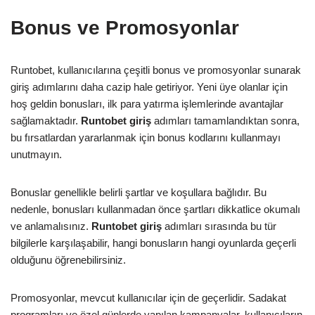
Bonus ve Promosyonlar
Runtobet, kullanıcılarına çeşitli bonus ve promosyonlar sunarak
giriş adımlarını daha cazip hale getiriyor. Yeni üye olanlar için
hoş geldin bonusları, ilk para yatırma işlemlerinde avantajlar
sağlamaktadır.
Runtobet giriş
adımları tamamlandıktan sonra,
bu fırsatlardan yararlanmak için bonus kodlarını kullanmayı
unutmayın.
Bonuslar genellikle belirli şartlar ve koşullara bağlıdır. Bu
nedenle, bonusları kullanmadan önce şartları dikkatlice okumalı
ve anlamalısınız.
Runtobet giriş
adımları sırasında bu tür
bilgilerle karşılaşabilir, hangi bonusların hangi oyunlarda geçerli
olduğunu öğrenebilirsiniz.
Promosyonlar, mevcut kullanıcılar için de geçerlidir. Sadakat
programları ve özel günlerde yapılan kampanyalar, kullanıcıların