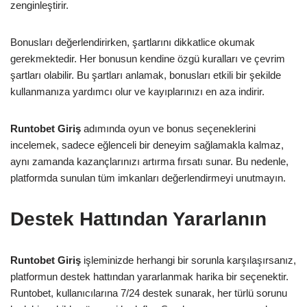
zenginleştirir.
Bonusları değerlendirirken, şartlarını dikkatlice okumak
gerekmektedir. Her bonusun kendine özgü kuralları ve çevrim
şartları olabilir. Bu şartları anlamak, bonusları etkili bir şekilde
kullanmanıza yardımcı olur ve kayıplarınızı en aza indirir.
Runtobet Giriş
adımında oyun ve bonus seçeneklerini
incelemek, sadece eğlenceli bir deneyim sağlamakla kalmaz,
aynı zamanda kazançlarınızı artırma fırsatı sunar. Bu nedenle,
platformda sunulan tüm imkanları değerlendirmeyi unutmayın.
Destek Hattından Yararlanın
Runtobet Giriş
işleminizde herhangi bir sorunla karşılaşırsanız,
platformun destek hattından yararlanmak harika bir seçenektir.
Runtobet, kullanıcılarına 7/24 destek sunarak, her türlü sorunu