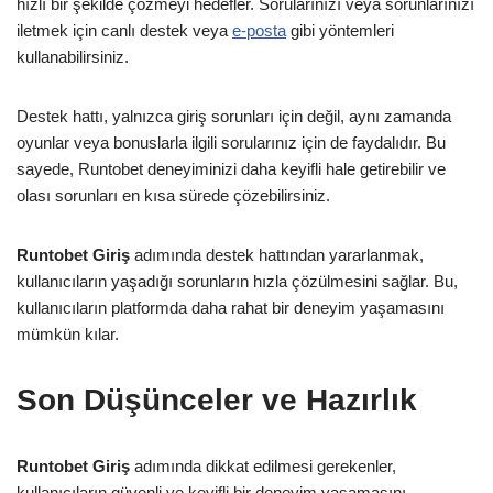
hızlı bir şekilde çözmeyi hedefler. Sorularınızı veya sorunlarınızı
iletmek için canlı destek veya
e-posta
gibi yöntemleri
kullanabilirsiniz.
Destek hattı, yalnızca giriş sorunları için değil, aynı zamanda
oyunlar veya bonuslarla ilgili sorularınız için de faydalıdır. Bu
sayede, Runtobet deneyiminizi daha keyifli hale getirebilir ve
olası sorunları en kısa sürede çözebilirsiniz.
Runtobet Giriş
adımında destek hattından yararlanmak,
kullanıcıların yaşadığı sorunların hızla çözülmesini sağlar. Bu,
kullanıcıların platformda daha rahat bir deneyim yaşamasını
mümkün kılar.
Son Düşünceler ve Hazırlık
Runtobet Giriş
adımında dikkat edilmesi gerekenler,
kullanıcıların güvenli ve keyifli bir deneyim yaşamasını