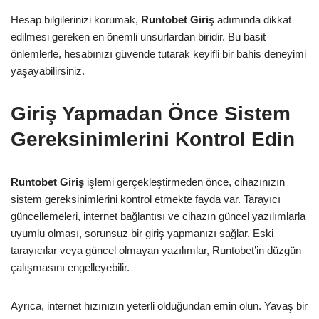
Hesap bilgilerinizi korumak,
Runtobet Giriş
adımında dikkat
edilmesi gereken en önemli unsurlardan biridir. Bu basit
önlemlerle, hesabınızı güvende tutarak keyifli bir bahis deneyimi
yaşayabilirsiniz.
Giriş Yapmadan Önce Sistem
Gereksinimlerini Kontrol Edin
Runtobet Giriş
işlemi gerçekleştirmeden önce, cihazınızın
sistem gereksinimlerini kontrol etmekte fayda var. Tarayıcı
güncellemeleri, internet bağlantısı ve cihazın güncel yazılımlarla
uyumlu olması, sorunsuz bir giriş yapmanızı sağlar. Eski
tarayıcılar veya güncel olmayan yazılımlar, Runtobet’in düzgün
çalışmasını engelleyebilir.
Ayrıca, internet hızınızın yeterli olduğundan emin olun. Yavaş bir