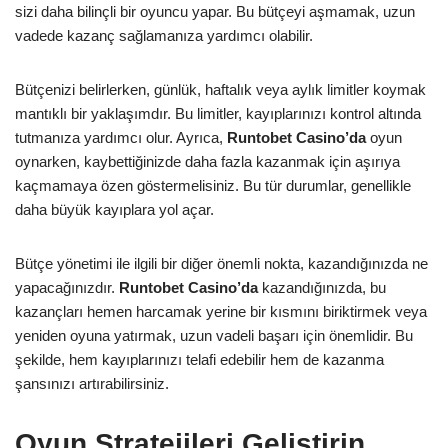
sizi daha bilinçli bir oyuncu yapar. Bu bütçeyi aşmamak, uzun
vadede kazanç sağlamanıza yardımcı olabilir.
Bütçenizi belirlerken, günlük, haftalık veya aylık limitler koymak
mantıklı bir yaklaşımdır. Bu limitler, kayıplarınızı kontrol altında
tutmanıza yardımcı olur. Ayrıca,
Runtobet Casino’da
oyun
oynarken, kaybettiğinizde daha fazla kazanmak için aşırıya
kaçmamaya özen göstermelisiniz. Bu tür durumlar, genellikle
daha büyük kayıplara yol açar.
Bütçe yönetimi ile ilgili bir diğer önemli nokta, kazandığınızda ne
yapacağınızdır.
Runtobet Casino’da
kazandığınızda, bu
kazançları hemen harcamak yerine bir kısmını biriktirmek veya
yeniden oyuna yatırmak, uzun vadeli başarı için önemlidir. Bu
şekilde, hem kayıplarınızı telafi edebilir hem de kazanma
şansınızı artırabilirsiniz.
Oyun Stratejileri Geliştirin