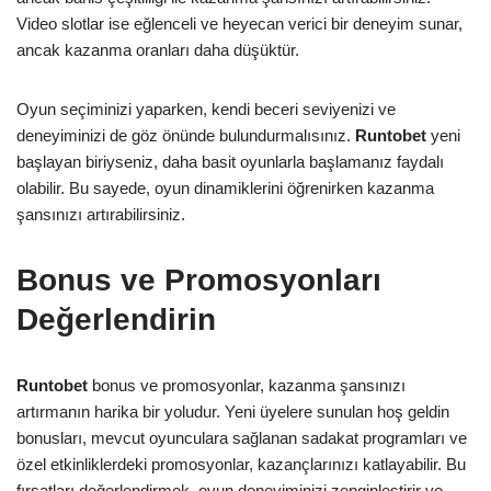
Video slotlar ise eğlenceli ve heyecan verici bir deneyim sunar,
ancak kazanma oranları daha düşüktür.
Oyun seçiminizi yaparken, kendi beceri seviyenizi ve
deneyiminizi de göz önünde bulundurmalısınız.
Runtobet
yeni
başlayan biriyseniz, daha basit oyunlarla başlamanız faydalı
olabilir. Bu sayede, oyun dinamiklerini öğrenirken kazanma
şansınızı artırabilirsiniz.
Bonus ve Promosyonları
Değerlendirin
Runtobet
bonus ve promosyonlar, kazanma şansınızı
artırmanın harika bir yoludur. Yeni üyelere sunulan hoş geldin
bonusları, mevcut oyunculara sağlanan sadakat programları ve
özel etkinliklerdeki promosyonlar, kazançlarınızı katlayabilir. Bu
fırsatları değerlendirmek, oyun deneyiminizi zenginleştirir ve