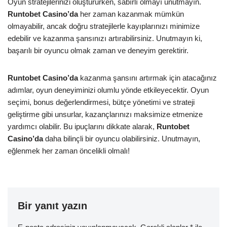
Oyun stratejilerinizi oluştururken, sabırlı olmayı unutmayın.
Runtobet Casino’da
her zaman kazanmak mümkün
olmayabilir, ancak doğru stratejilerle kayıplarınızı minimize
edebilir ve kazanma şansınızı artırabilirsiniz. Unutmayın ki,
başarılı bir oyuncu olmak zaman ve deneyim gerektirir.
Runtobet Casino’da
kazanma şansını artırmak için atacağınız
adımlar, oyun deneyiminizi olumlu yönde etkileyecektir. Oyun
seçimi, bonus değerlendirmesi, bütçe yönetimi ve strateji
geliştirme gibi unsurlar, kazançlarınızı maksimize etmenize
yardımcı olabilir. Bu ipuçlarını dikkate alarak,
Runtobet
Casino’da
daha bilinçli bir oyuncu olabilirsiniz. Unutmayın,
eğlenmek her zaman öncelikli olmalı!
Bir yanıt yazın