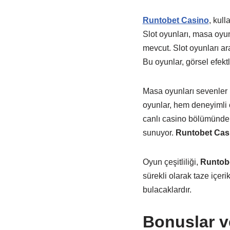
Runtobet Casino
, kull
Slot oyunları, masa oyunl
mevcut. Slot oyunları a
Bu oyunlar, görsel efektl
Masa oyunları sevenler i
oyunlar, hem deneyimli o
canlı casino bölümünde
sunuyor.
Runtobet Cas
Oyun çeşitliliği,
Runtob
sürekli olarak taze içer
bulacaklardır.
Bonuslar v