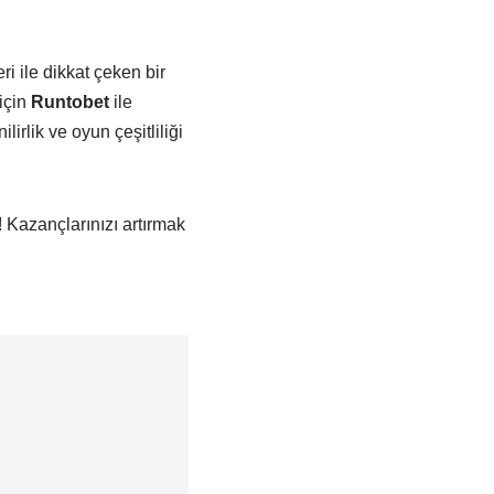
i ile dikkat çeken bir
için
Runtobet
ile
rlik ve oyun çeşitliliği
 Kazançlarınızı artırmak