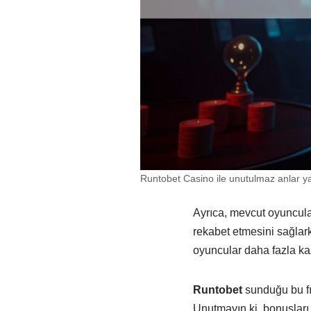
Runtobet Casino ile unutulmaz anlar y
Ayrıca, mevcut oyuncular
rekabet etmesini sağlar
oyuncular daha fazla kaz
Runtobet
sunduğu bu fır
Unutmayın ki, bonusları 