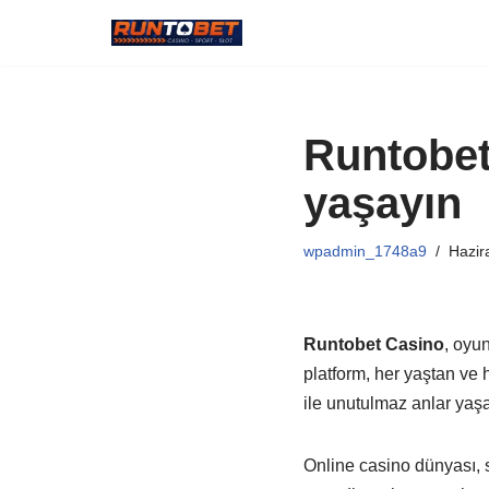
İçeriğe
geç
Runtobet
yaşayın
wpadmin_1748a9
Hazir
Runtobet Casino
, oyu
platform, her yaştan ve
ile unutulmaz anlar yaşa
Online casino dünyası, 