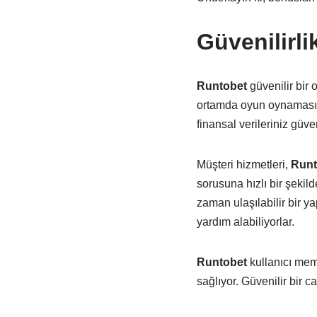
Güvenilirli
Runtobet
güvenilir bir o
ortamda oyun oynamasını s
finansal verileriniz güv
Müşteri hizmetleri,
Runt
sorusuna hızlı bir şekilde
zaman ulaşılabilir bir y
yardım alabiliyorlar.
Runtobet
kullanıcı mem
sağlıyor. Güvenilir bir c