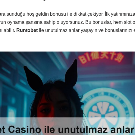
ra sunduğu hoş geldin bonusu ile dikkat çekiyor. İlk yatırımınız
yun oynama şansına sahip oluyorsunuz. Bu bonuslar, hem slot 
labilir.
Runtobet
ile unutulmaz anlar yaşayın ve bonuslarınızı e