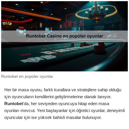
Runtobet en popüler oyunlar
Her bir masa oyunu, farklı kurallara ve stratejilere sahip olduğu
için oyuncuların kendilerini geliştirmelerine olanak tanıyor.
Runtobet
‘da, her seviyeden oyuncuya hitap eden masa
oyunları mevcut. Yeni başlayanlar için öğretici oyunlar, deneyimli
oyuncular için ise yüksek bahisli masalar bulunuyor.