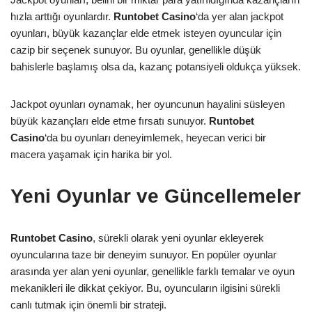
hızla arttığı oyunlardır.
Runtobet Casino
‘da yer alan jackpot
oyunları, büyük kazançlar elde etmek isteyen oyuncular için
cazip bir seçenek sunuyor. Bu oyunlar, genellikle düşük
bahislerle başlamış olsa da, kazanç potansiyeli oldukça yüksek.
Jackpot oyunları oynamak, her oyuncunun hayalini süsleyen
büyük kazançları elde etme fırsatı sunuyor.
Runtobet
Casino
‘da bu oyunları deneyimlemek, heyecan verici bir
macera yaşamak için harika bir yol.
Yeni Oyunlar ve Güncellemeler
Runtobet Casino
, sürekli olarak yeni oyunlar ekleyerek
oyuncularına taze bir deneyim sunuyor. En popüler oyunlar
arasında yer alan yeni oyunlar, genellikle farklı temalar ve oyun
mekanikleri ile dikkat çekiyor. Bu, oyuncuların ilgisini sürekli
canlı tutmak için önemli bir strateji.