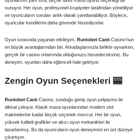
oyunlarının yanı sıra, birçok farklı masa oyunu seçeneği de
sunuyor. Her oyun, profesyonel krupiyeler tarafından yönetiliyor
ve oyuncuların soruları anlık olarak yanıtlanabiliyor. Böylece,
oyuncular kendilerini daha güvende hissediyorlar.
Oyun sırasında yaşanan etkileşim,
Runtobet Canlı
Casino’nun
en büyük avantajlarından biri. Arkadaşlarınızla birlikte oynarken,
gerçek bir casino ortamında olduğunuzu hissedeceksiniz. Bu
deneyim, oyunları daha eğlenceli hale getiriyor.
Zengin Oyun Seçenekleri 🎰
Runtobet Canlı
Casino, sunduğu geniş oyun yelpazesi ile
dikkat çekiyor. Klasik masa oyunlarından modern slot
makinelerine kadar birçok seçenek mevcut. Her bir oyun,
yüksek kaliteli grafikler ve akıcı oyun mekanikleri ile
tasarlanmış. Bu da oyuncuların oyun deneyimini en üst düzeye
çıkartıyor.