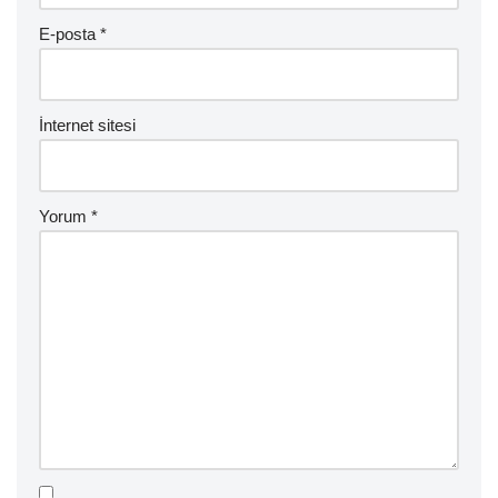
E-posta
*
İnternet sitesi
Yorum
*