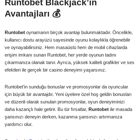
Runtobet Blackjack’in
Avantajları 💰
Runtobet
oynamanın birçok avantajı bulunmaktadır. Öncelikle,
kullanıcı dostu arayüzü sayesinde oyunu kolaylıkla öğrenebilir
ve oynayabilirsiniz. Hem masaüstü hem de mobil cihazlarda
erişim imkanı sunan Runtobet, her yerde oyunun tadını
çıkarmanıza olanak tanır. Ayrıca, yüksek kaliteli grafikler ve ses
efektleri ile gerçek bir casino deneyimi yaşarsınız.
Runtobet’in sunduğu bonuslar ve promosyonlar da oyuncular
için büyük bir avantajdır. Yeni üyelere özel hoş geldin bonusları
ve düzenli olarak sunulan promosyonlar, oyun deneyiminizi
daha kazançlı hale getirir. Bu tür fırsatlar,
Runtobet
ile masada
şansınızı deneyin derken, kazanma şansınızı artırmanıza
yardımcı olur.