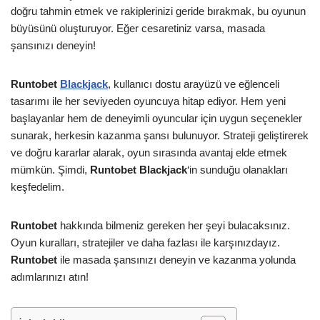
doğru tahmin etmek ve rakiplerinizi geride bırakmak, bu oyunun
büyüsünü oluşturuyor. Eğer cesaretiniz varsa, masada
şansınızı deneyin!
Runtobet
Blackjack
, kullanıcı dostu arayüzü ve eğlenceli
tasarımı ile her seviyeden oyuncuya hitap ediyor. Hem yeni
başlayanlar hem de deneyimli oyuncular için uygun seçenekler
sunarak, herkesin kazanma şansı bulunuyor. Strateji geliştirerek
ve doğru kararlar alarak, oyun sırasında avantaj elde etmek
mümkün. Şimdi,
Runtobet Blackjack
‘in sunduğu olanakları
keşfedelim.
Runtobet
hakkında bilmeniz gereken her şeyi bulacaksınız.
Oyun kuralları, stratejiler ve daha fazlası ile karşınızdayız.
Runtobet
ile masada şansınızı deneyin ve kazanma yolunda
adımlarınızı atın!