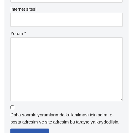
İnternet sitesi
Yorum
*
Daha sonraki yorumlarımda kullanılması için adım, e-
posta adresim ve site adresim bu tarayıcıya kaydedilsin.