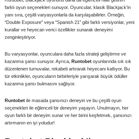
farklı oyun seçenekleri sunuyor. Oyuncular, klasik Blackjack’in
yanı sıra, çeşitli varyasyonlarla da karşılaşabilirler. Örneğin,
“Double Exposure” veya “Spanish 21” gibi farklı versiyonlar, yeni
kurallar ve heyecan verici özellikler sunarak deneyimi
zenginleştiriyor.
Bu varyasyonlar, oyunculara daha fazla strateji geliştirme ve
kazanma şansı sunuyor. Ayrıca,
Runtobet
oyunlarında sık sık
düzenlenen turnuvalar, rekabeti artırarak heyecanı katlıyor. Bu
tür etkinlikler, oyuncuların birbirleriyle yarışarak büyük ödüller
kazanma şansı bulmasını sağlıyor.
Runtobet
ile masada şansınızı deneyin ve bu çeşitli oyun
seçenekleri ile eğlenceli bir deneyim yaşayın. Unutmayın, her
oyun farklı bir deneyim sunar ve her birini keşfetmek, şansınızı
artırmanın en iyi yoludur!