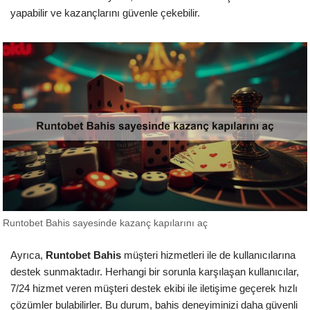
yapabilir ve kazançlarını güvenle çekebilir.
Runtobet Bahis sayesinde kazanç kapılarını aç
Ayrıca,
Runtobet Bahis
müşteri hizmetleri ile de kullanıcılarına
destek sunmaktadır. Herhangi bir sorunla karşılaşan kullanıcılar,
7/24 hizmet veren müşteri destek ekibi ile iletişime geçerek hızlı
çözümler bulabilirler. Bu durum, bahis deneyiminizi daha güvenli