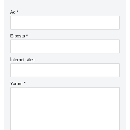
Ad
*
E-posta
*
İnternet sitesi
Yorum
*