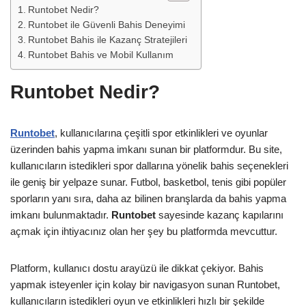
Runtobet Nedir?
Runtobet ile Güvenli Bahis Deneyimi
Runtobet Bahis ile Kazanç Stratejileri
Runtobet Bahis ve Mobil Kullanım
Runtobet Nedir?
Runtobet
, kullanıcılarına çeşitli spor etkinlikleri ve oyunlar
üzerinden bahis yapma imkanı sunan bir platformdur. Bu site,
kullanıcıların istedikleri spor dallarına yönelik bahis seçenekleri
ile geniş bir yelpaze sunar. Futbol, basketbol, tenis gibi popüler
sporların yanı sıra, daha az bilinen branşlarda da bahis yapma
imkanı bulunmaktadır.
Runtobet
sayesinde kazanç kapılarını
açmak için ihtiyacınız olan her şey bu platformda mevcuttur.
Platform, kullanıcı dostu arayüzü ile dikkat çekiyor. Bahis
yapmak isteyenler için kolay bir navigasyon sunan Runtobet,
kullanıcıların istedikleri oyun ve etkinlikleri hızlı bir şekilde