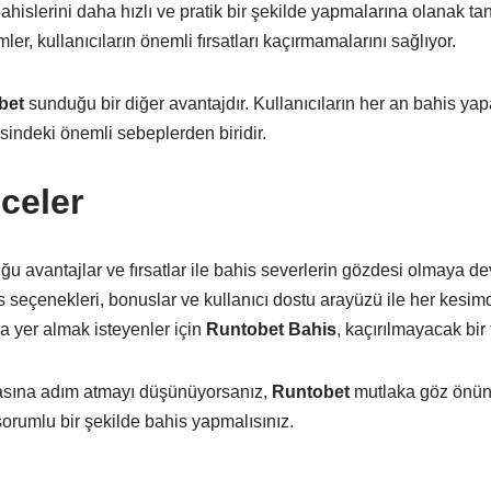
bahislerini daha hızlı ve pratik bir şekilde yapmalarına olanak t
ler, kullanıcıların önemli fırsatları kaçırmamalarını sağlıyor.
bet
sunduğu bir diğer avantajdır. Kullanıcıların her an bahis ya
sindeki önemli sebeplerden biridir.
celer
ğu avantajlar ve fırsatlar ile bahis severlerin gözdesi olmaya d
is seçenekleri, bonuslar ve kullanıcı dostu arayüzü ile her kesim
a yer almak isteyenler için
Runtobet Bahis
, kaçırılmayacak bir 
asına adım atmayı düşünüyorsanız,
Runtobet
mutlaka göz önün
rumlu bir şekilde bahis yapmalısınız.