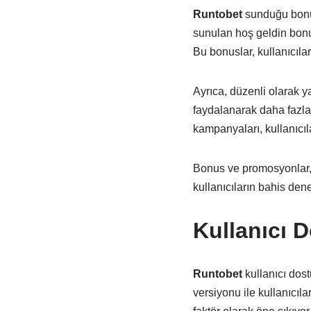
Runtobet
sunduğu bonus
sunulan hoş geldin bonus
Bu bonuslar, kullanıcıla
Ayrıca, düzenli olarak y
faydalanarak daha fazla 
kampanyaları, kullanıcıl
Bonus ve promosyonlar
kullanıcıların bahis dene
Kullanıcı 
Runtobet
kullanıcı dos
versiyonu ile kullanıcıl