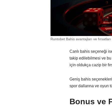
Runtobet Bahis avantajları ve fırsatları
Canlı bahis seçeneği i
takip edilebilmesi ve bu 
için oldukça cazip bir fı
Geniş bahis seçenekler
spor dallarına ve oyun tü
Bonus ve 