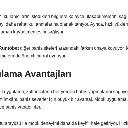
.
kullanıcıların istedikleri bilgilere kolayca ulaşabilmelerini sağl
teyi daha rahat kullanmalarına olanak tanıyor. Ayrıca, hızlı yükle
 zaman kaybetmemesini sağlıyor.
Runtobet
diğer bahis siteleri arasındaki farkını ortaya koyuyor.
etmelerinde önemli bir rol oynuyor.
lama Avantajları
 uygulama, kullanıcıların her yerden bahis yapmalarını sağlıyor. 
im imkânı, bahis severler için büyük bir avantaj. Mobil uygulama 
de bahis yapabilirler.
u arayüzü ile mobil deneyimi daha da keyifli hale getiriyor. Hızl