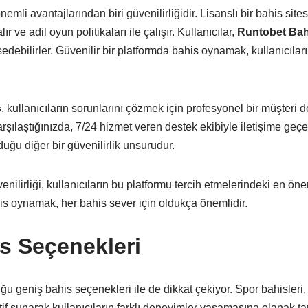
nemli avantajlarından biri güvenilirliğidir. Lisanslı bir bahis sites
ır ve adil oyun politikaları ile çalışır. Kullanıcılar,
Runtobet Bah
edebilirler. Güvenilir bir platformda bahis oynamak, kullanıcıla
s
, kullanıcıların sorunlarını çözmek için profesyonel bir müşteri d
rşılaştığınızda, 7/24 hizmet veren destek ekibiyle iletişime geçeb
duğu diğer bir güvenilirlik unsurudur.
venilirliği, kullanıcıların bu platformu tercih etmelerindeki en önem
is oynamak, her bahis sever için oldukça önemlidir.
s Seçenekleri
ğu geniş bahis seçenekleri ile de dikkat çekiyor. Spor bahisleri,
tif sunarak kullanıcıların farklı deneyimler yaşamasına olanak ta