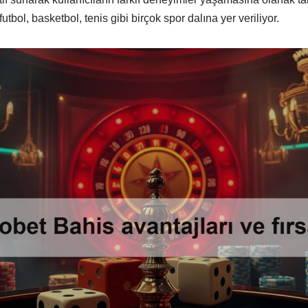
utbol, basketbol, tenis gibi birçok spor dalına yer veriliyor.